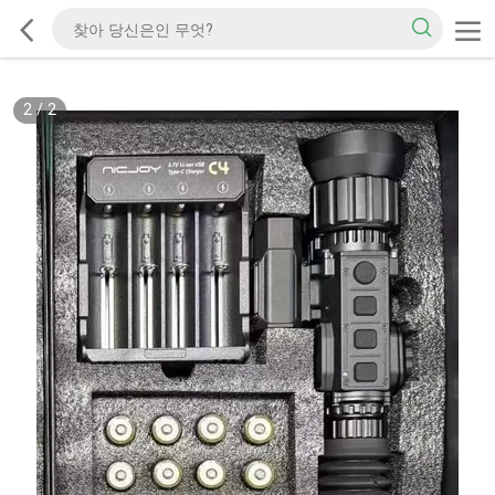
2
/
2