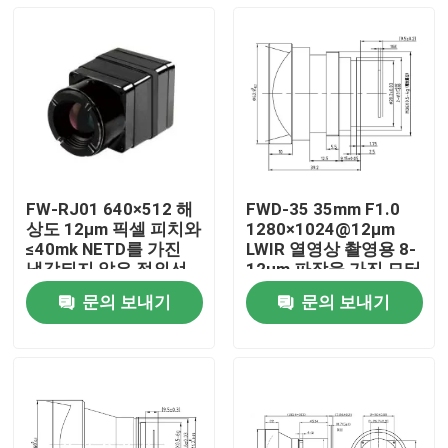
FW-RJ01 640×512 해
FWD-35 35mm F1.0
상도 12μm 픽셀 피치와
1280×1024@12μm
≤40mk NETD를 가진
LWIR 열영상 촬영용 8-
냉각되지 않은 적외선
12μm 파장을 가진 모터
열 카메라
화 된 확대 렌즈
문의 보내기
문의 보내기
집
제품
비디오