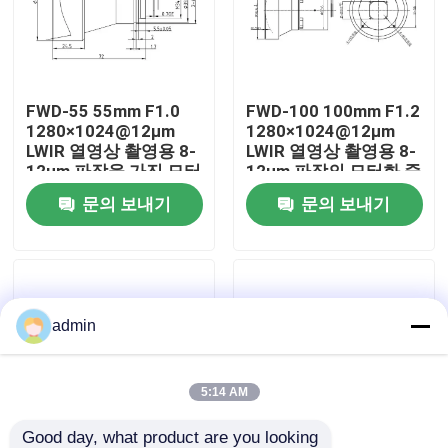
우리 에 관한 것
FWD-55 55mm F1.0
FWD-100 100mm F1.2
공장 투어
1280×1024@12μm
1280×1024@12μm
LWIR 열영상 촬영용 8-
LWIR 열영상 촬영용 8-
12μm 파장을 가진 모터
12μm 파장의 모터화 줌
품질 관리
화 된 확대 렌즈
렌즈
문의 보내기
문의 보내기
저희와 연락
뉴스
admin
인용 을 요청 하십시오
5:14 AM
항공 부분
Good day, what product are you looking 