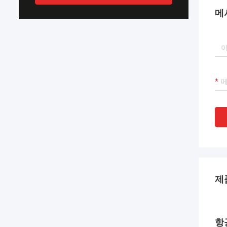
메
제
항