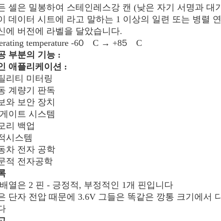
든 셀은 밀봉하여 스테인레스강 캔 (낮은 자기 서명과 대
이 데이터 시트에 라고 말하는 1 이상의 일련 또는 병렬 연
신에 버전에 라벨을 달았습니다.
erating temperature -60゚C → +85゚C
공 부분의 기능 :
인 애플리케이션 :
틸리티 미터링
동 계량기 판독
보와 보안 장치
 게이트 시스템
모리 백업
적시스템
동차 전자 공학
문적 전자공학
록
 배열은 2 핀 - 긍정적, 부정적인 1개 핀입니다
은 단자 전압 때문에 3.6V 그들은 똑같은 깡통 크기에서
다
고