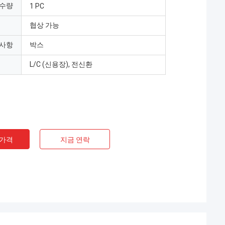
 수량
1 PC
협상 가능
 사항
박스
L/C (신용장), 전신환
 가격
지금 연락