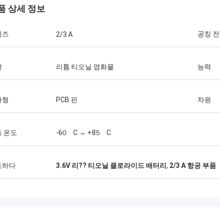
품 상세 정보
이즈
공칭 
2/3 A
그렉 블레이드
 서비스, 최고의 가격 2앞으로 더 많
학
리튬 티오닐 염화물
능력
을 함께 할 수 있기를 바랍니다. 3당신
사가 너무 좋은데, 난 난창 CJ-6 형제
 시시안 포워드를 전할게
자형
PCB 핀
차원
 온도
-60゚C → +85゚C
조하다
3.6V 리?? 티오닐 클로라이드 배터리
,
2/3 A 항공 부품