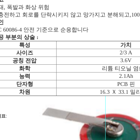
재, 폭발과 화상 위험
충전하고 회로를 단락시키지 않고 망가지고 분해되고,10
인
EC 60086-4 안전 기준으로 순응합니다
공 부분의 상술 :
특성
가치
2/3 A
사이즈
3.6V
공칭 전압
화학
리튬 티오닐 
2.1Ah
능력
단자형
PCB 핀
차원
16.3 Ｘ 33.1 
표: