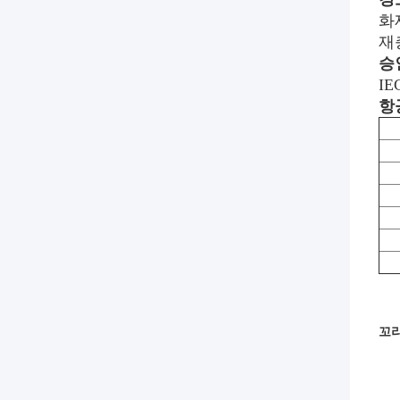
화
재
승
I
항
꼬리