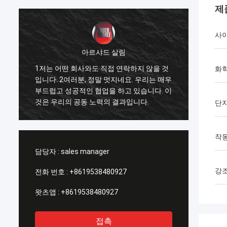
제
사
아르샤드 살림
1저는 어떤 회사와도 직접 연락하지 않을 것
1최고의
화
신
입니다. 2여러분, 정말 멋지네요. 우리는 매우
은 사업
부드럽고 성공적인 협업을 하고 있습니다. 이
들의 봉
것은 우리의 공동 노력의 결과입니다.
단에게
단
작동
담당자 :
sales manager
강
전화 번호 :
+8619538480927
왓츠앱 :
+8619538480927
접촉