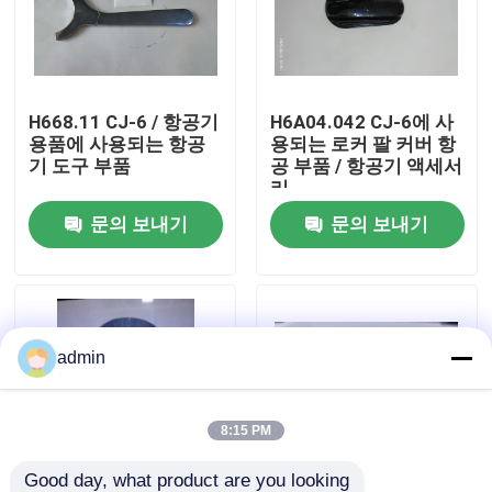
우리 에 관한 것
H668.11 CJ-6 / 항공기
H6A04.042 CJ-6에 사
공장 투어
용품에 사용되는 항공
용되는 로커 팔 커버 항
기 도구 부품
공 부품 / 항공기 액세서
리
품질 관리
문의 보내기
문의 보내기
저희와 연락
뉴스
admin
인용 을 요청 하십시오
8:15 PM
항공 부분
Good day, what product are you looking 