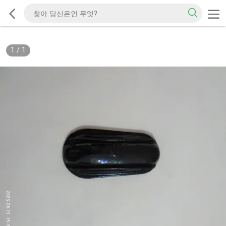
1
/
1