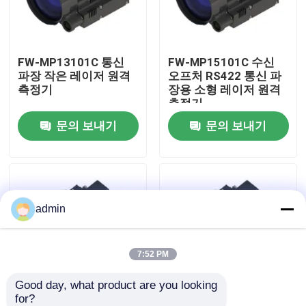
우리 에 관한 것
FW-MP13101C 통신
FW-MP15101C 수신
파장 작은 레이저 원격
오프처 RS422 통신 파
공장 투어
측정기
장용 소형 레이저 원격
측정기
문의 보내기
문의 보내기
품질 관리
저희와 연락
admin
뉴스
인용 을 요청 하십시오
7:52 PM
Good day, what product are you looking 
항공 부분
for?
소형 레이저 원격 측정
FW-MP03101B 거리를