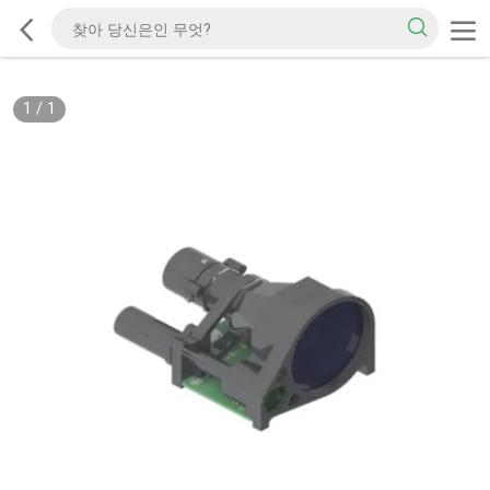
1
/
1