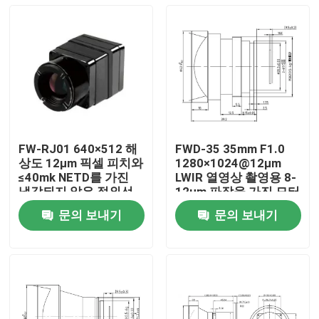
FW-RJ01 640×512 해
FWD-35 35mm F1.0
상도 12μm 픽셀 피치와
1280×1024@12μm
≤40mk NETD를 가진
LWIR 열영상 촬영용 8-
냉각되지 않은 적외선
12μm 파장을 가진 모터
열 카메라
화 된 확대 렌즈
문의 보내기
문의 보내기
집
제품
비디오