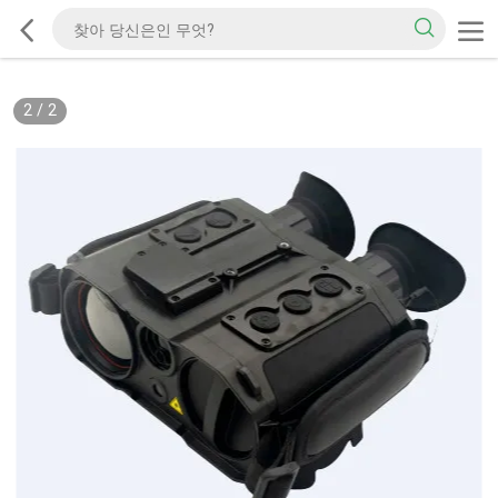
2
/
2