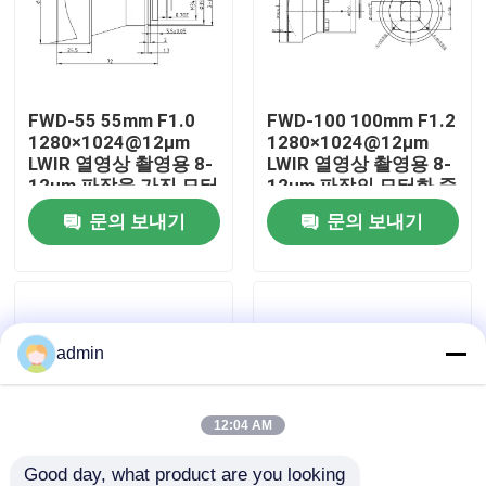
우리 에 관한 것
FWD-55 55mm F1.0
FWD-100 100mm F1.2
공장 투어
1280×1024@12μm
1280×1024@12μm
LWIR 열영상 촬영용 8-
LWIR 열영상 촬영용 8-
12μm 파장을 가진 모터
12μm 파장의 모터화 줌
품질 관리
화 된 확대 렌즈
렌즈
문의 보내기
문의 보내기
저희와 연락
뉴스
admin
인용 을 요청 하십시오
12:04 AM
항공 부분
Good day, what product are you looking 